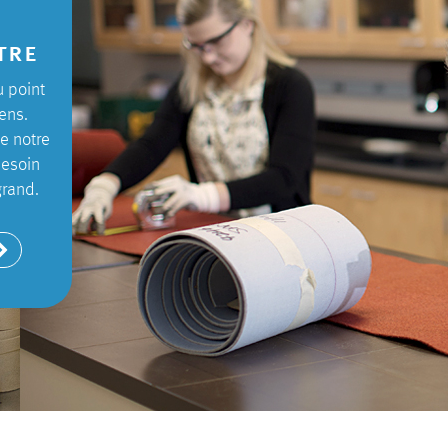
tre
u point
ens.
e notre
besoin
grand.