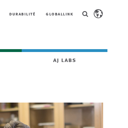
Search
durabilité
globallink
Search
AstenJohnson.co
aj labs