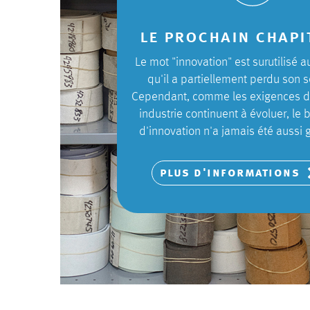
le prochain chapi
Le mot "innovation" est surutilisé a
qu'il a partiellement perdu son s
Cependant, comme les exigences d
industrie continuent à évoluer, le 
d'innovation n'a jamais été aussi 
plus d'informations