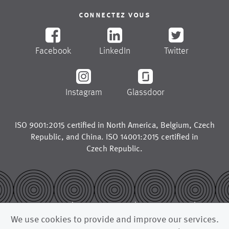
connectez vous
Facebook
LinkedIn
Twitter
Instagram
Glassdoor
ISO 9001:2015 certified in
North America
,
Belgium
,
Czech
Republic
, and
China
. ISO 14001:2015 certified in
Czech Republic
.
© 2026
legal notice
trademarks
We use cookies to provide and improve our services.
privacy policy
california supply chains act