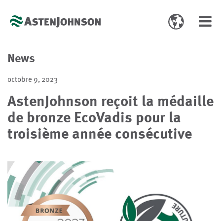
Toggle
Toggl
language
navig
select
News
octobre 9, 2023
AstenJohnson reçoit la médaille
de bronze EcoVadis pour la
troisième année consécutive